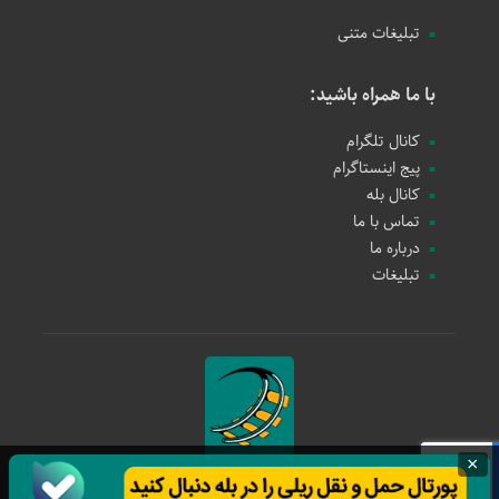
تبلیغات متنی
با ما همراه باشید:
کانال تلگرام
پیج اینستاگرام
کانال بله
تماس با ما
درباره ما
تبلیغات
×
حمل و نقل ریلی
1397 - 1405