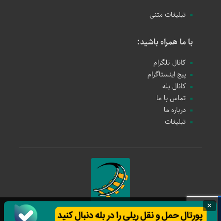
تبلیغات متنی
با ما همراه باشید:
کانال تلگرام
پیج اینستاگرام
کانال بله
تماس با ما
درباره ما
تبلیغات
×
حمل و نقل ریلی
1397 - 1405