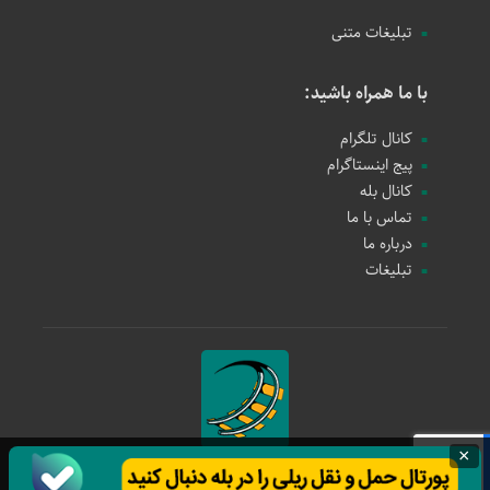
تبلیغات متنی
با ما همراه باشید:
کانال تلگرام
پیج اینستاگرام
کانال بله
تماس با ما
درباره ما
تبلیغات
×
حمل و نقل ریلی
1397 - 1405