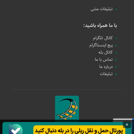
تبلیغات متنی
با ما همراه باشید:
کانال تلگرام
پیج اینستاگرام
کانال بله
تماس با ما
درباره ما
تبلیغات
×
حمل و نقل ریلی
1397 - 1405