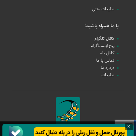
تبلیغات متنی
با ما همراه باشید:
کانال تلگرام
پیج اینستاگرام
کانال بله
تماس با ما
درباره ما
تبلیغات
×
حمل و نقل ریلی
1397 - 1405