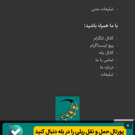
تبلیغات متنی
با ما همراه باشید:
کانال تلگرام
پیج اینستاگرام
کانال بله
تماس با ما
درباره ما
تبلیغات
×
حمل و نقل ریلی
1397 - 1405