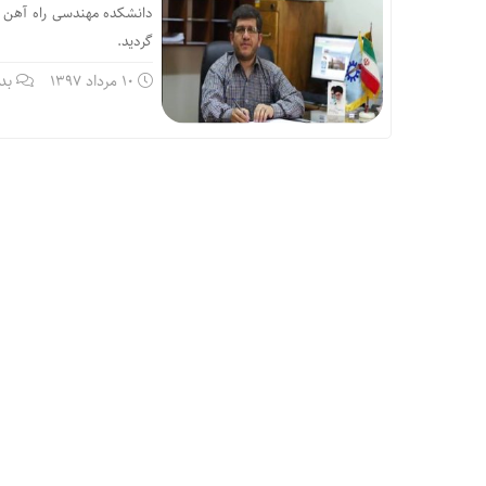
گردید.
10 مرداد 1397
بد