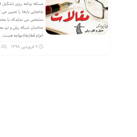
مسئله برنامه ریزی تشکیل ق
جابجایی بارها را تعیین می
مشخص می نمایدکه با محدود
صاحبان شبکه ریلی و نیز مح
اعزام قطارها) مواجه هست.
9 فروردین 1398
ب