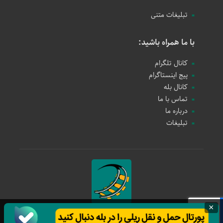
تبلیغات متنی
با ما همراه باشید:
کانال تلگرام
پیج اینستاگرام
کانال بله
تماس با ما
درباره ما
تبلیغات
×
حمل و نقل ریلی
1397 - 1405