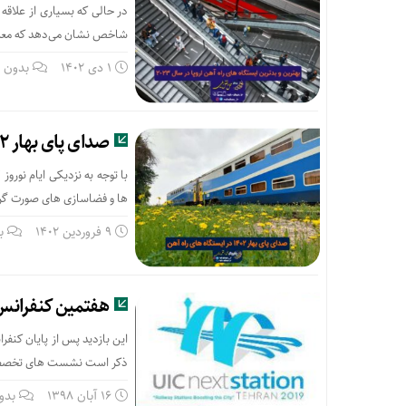
در حالی که بسیاری از علاقه 
شاخص نشان می‌دهد که معما
1 دی 1402
بدون د
صدای پای بهار ۱۴۰۲ در ایستگاه های راه آهن
ها و فضاسازی های صورت گرفته
9 فروردین 1402
ب
هفتمین کنفرانس 
این بازدید پس از پایان کنفر
ذکر است نشست های تخصصی همزمان نیز در روزهای 11 و 
16 آبان 1398
بدو