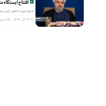
افتتاح ایستگاه مت
صبح امروز با حضور رئیس جمهور از دو ایست
27 آذر 1399
بدون