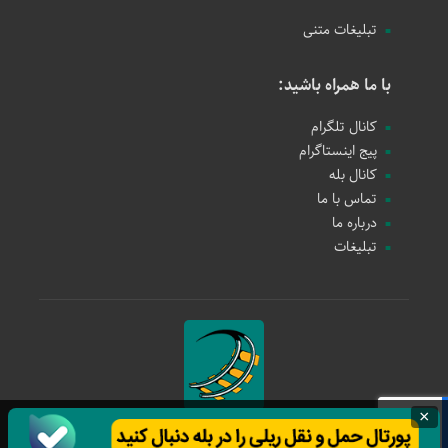
تبلیغات متنی
با ما همراه باشید:
کانال تلگرام
پیج اینستاگرام
کانال بله
تماس با ما
درباره ما
تبلیغات
×
حمل و نقل ریلی
1397 - 1405