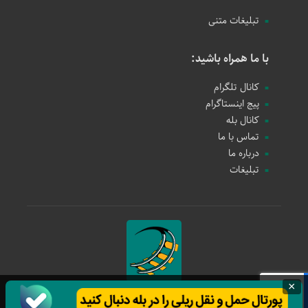
تبلیغات متنی
با ما همراه باشید:
کانال تلگرام
پیج اینستاگرام
کانال بله
تماس با ما
درباره ما
تبلیغات
×
حمل و نقل ریلی
1397 - 1405