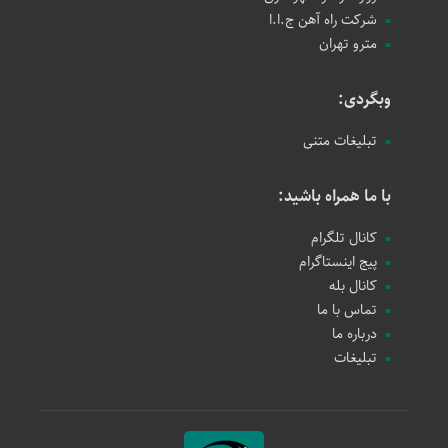
شرکت راه آهن ج.ا.ا
مترو تهران
وبگردی:
تبلیغات متنی
با ما همراه باشید:
کانال تلگرام
پیج اینستاگرام
کانال بله
تماس با ما
درباره ما
تبلیغات