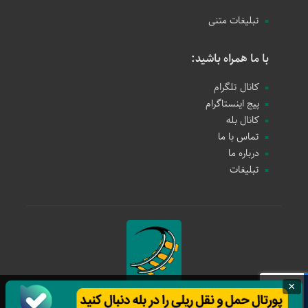
تبلیغات متنی
با ما همراه باشید:
کانال تلگرام
پیج اینستاگرام
کانال بله
تماس با ما
درباره ما
تبلیغات
×
حمل و نقل ریلی
1397 - 1405