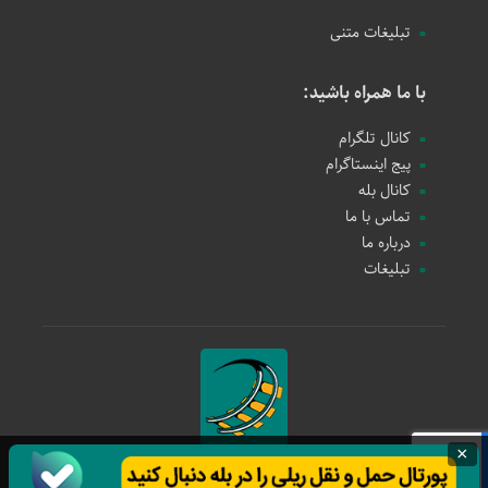
تبلیغات متنی
با ما همراه باشید:
کانال تلگرام
پیج اینستاگرام
کانال بله
تماس با ما
درباره ما
تبلیغات
×
حمل و نقل ریلی
1397 - 1405